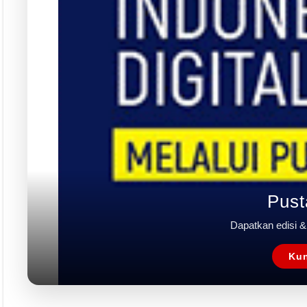
Langgana
L