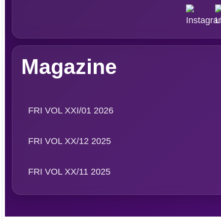
Persepektif
Overview
Asosiasi
Ingridien
Subscribe Magazine
Contact
PT. Media Pangan In