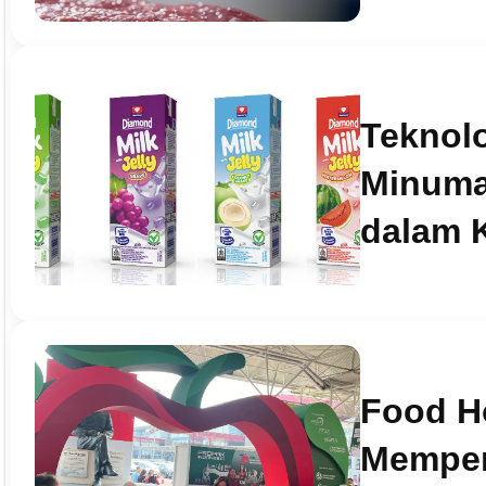
Teknolo
Minuma
dalam 
Food Ho
Memper