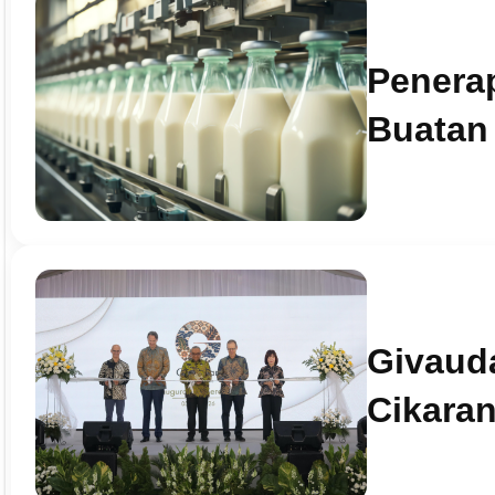
Penera
Buatan 
Givauda
Cikara