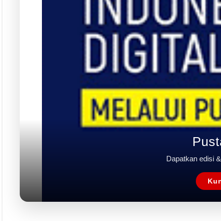
Pust
Dapatkan edisi & 
Kun