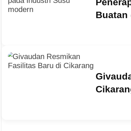
Penerap
Buatan 
Givauda
Cikaran