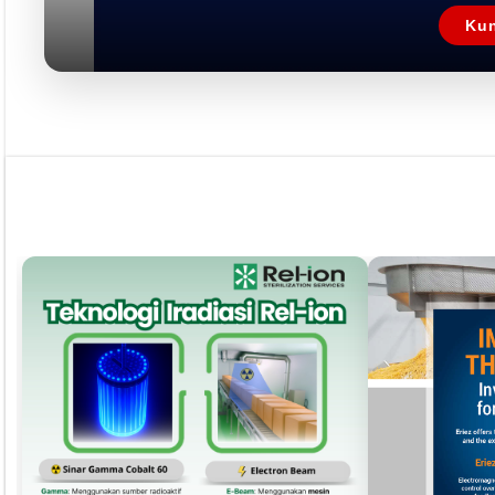
Pust
Dapatkan edisi & 
Kun