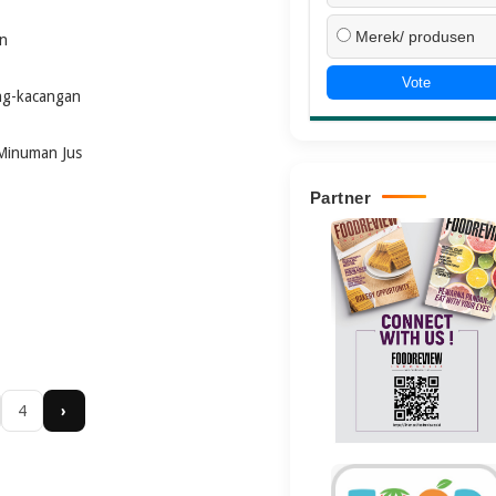
Merek/ produsen
an
Vote
ang-kacangan
Minuman Jus
Partner
4
›