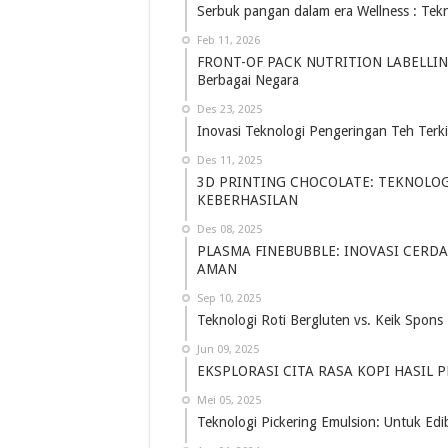
Serbuk pangan dalam era Wellness : Tekn
Feb 11, 2026
FRONT-OF PACK NUTRITION LABELLING: 
Berbagai Negara
Des 23, 2025
Inovasi Teknologi Pengeringan Teh Terki
Des 11, 2025
3D PRINTING CHOCOLATE: TEKNOLOG
KEBERHASILAN
Des 08, 2025
PLASMA FINEBUBBLE: INOVASI CERD
AMAN
Sep 10, 2025
Teknologi Roti Bergluten vs. Keik Spons
Jun 09, 2025
EKSPLORASI CITA RASA KOPI HASIL 
Mei 05, 2025
Teknologi Pickering Emulsion: Untuk Ed