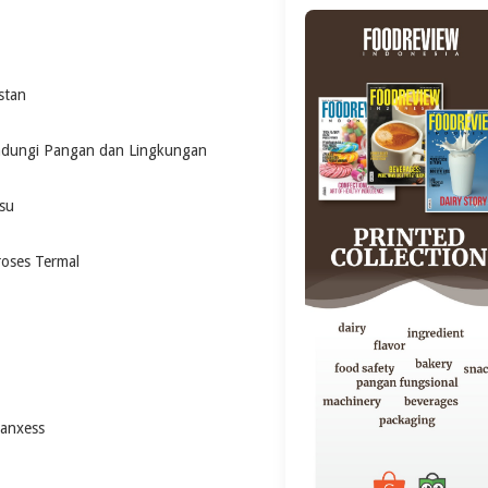
stan
indungi Pangan dan Lingkungan
su
oses Termal
Lanxess