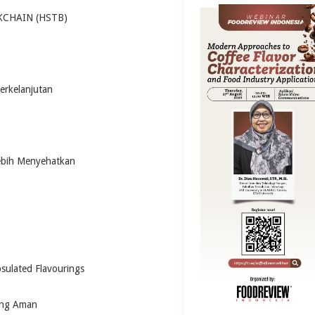
KCHAIN (HSTB)
erkelanjutan
Lebih Menyehatkan
psulated Flavourings
ang Aman