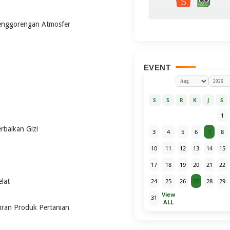
nggorengan Atmosfer
EVENT
S
S
R
K
J
S
1
rbaikan Gizi
3
4
5
6
7
8
10
11
12
13
14
15
17
18
19
20
21
22
lat
24
25
26
27
28
29
View
31
ALL
iran Produk Pertanian