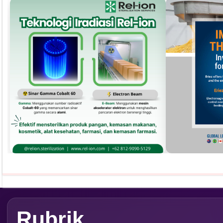
Pust
Dapatkan edisi & 
Kun