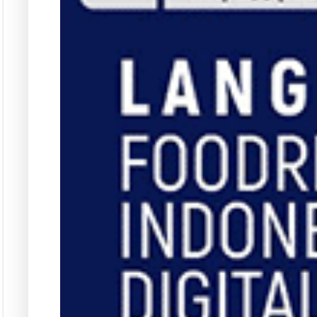
Langgana
L