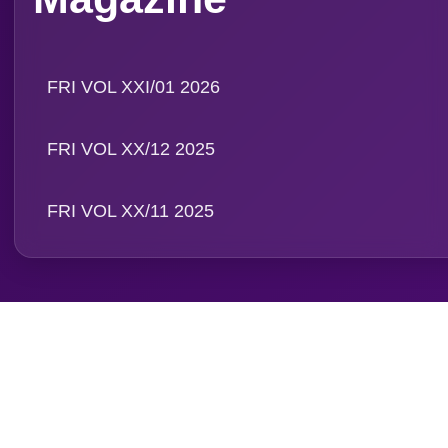
PT. Media Pangan Ind
Email: info@foodreview
WA:
0811 1190 039
Magazine