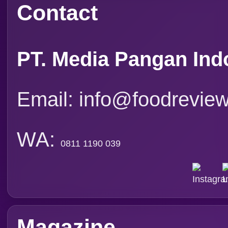
Event
Tapak Boga
Persepektif
Overview
Asosiasi
Ingridien
Subscribe Magazine
Contact