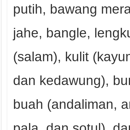
putih, bawang merah
jahe, bangle, lengk
(salam), kulit (kay
dan kedawung), bu
buah (andaliman, a
pala, dan sotul), dan