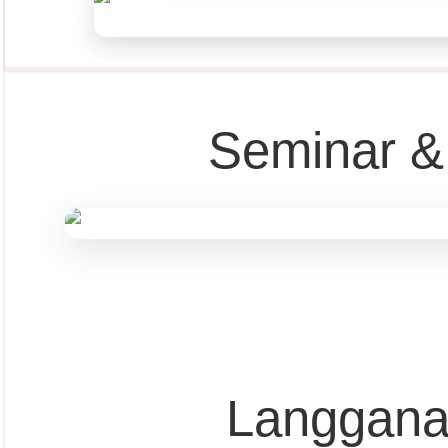
Seminar &
Pust
Langgana
Dapatkan edisi & 