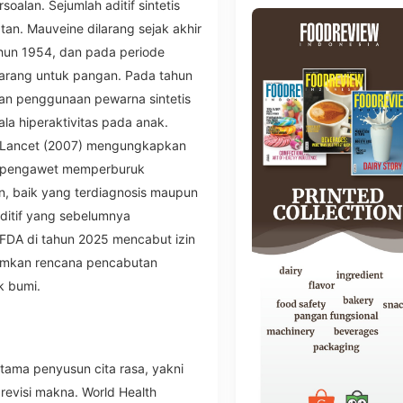
soalan. Sejumlah aditif sintetis
an. Mauveine dilarang sejak akhir
hun 1954, dan pada periode
larang untuk pangan. Pada tahun
an penggunaan pewarna sintetis
a hiperaktivitas pada anak.
he Lancet (2007) mengungkapkan
n pengawet memperburuk
un, baik yang terdiagnosis maupun
aditif yang sebelumnya
, FDA di tahun 2025 mencabut izin
mkan rencana pencabutan
k bumi.
ama penyusun cita rasa, yakni
revisi makna. World Health