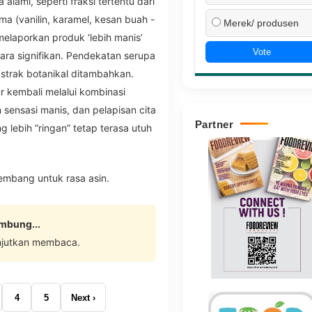
ami, seperti fraksi tertentu dari
ma (vanilin, karamel, kesan buah -
Merek/ produsen
melaporkan produk ‘lebih manis’
Vote
ara signifikan. Pendekatan serupa
kstrak botanikal ditambahkan.
 kembali melalui kombinasi
sensasi manis, dan pelapisan cita
Partner
ng lebih “ringan” tetap terasa utuh
embang untuk rasa asin.
ambung...
njutkan membaca.
4
5
Next ›