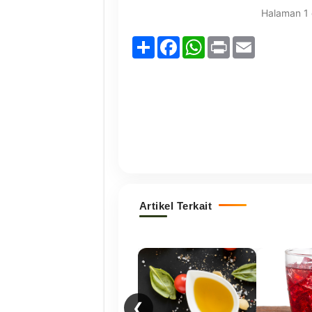
Halaman
1
Share
Facebook
WhatsApp
Print
Email
Artikel Terkait
❮