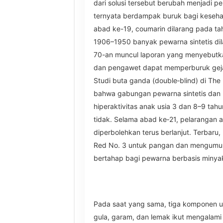
dari solusi tersebut berubah menjadi per
ternyata berdampak buruk bagi kesehat
abad ke-19, coumarin dilarang pada ta
1906–1950 banyak pewarna sintetis di
70-an muncul laporan yang menyebutk
dan pengawet dapat memperburuk gejal
Studi buta ganda (double‑blind) di T
bahwa gabungan pewarna sintetis da
hiperaktivitas anak usia 3 dan 8–9 tah
tidak. Selama abad ke‑21, pelarangan 
diperbolehkan terus berlanjut. Terbaru
Red No. 3 untuk pangan dan mengumu
bertahap bagi pewarna berbasis minya
Pada saat yang sama, tiga komponen ut
gula, garam, dan lemak ikut mengalami 