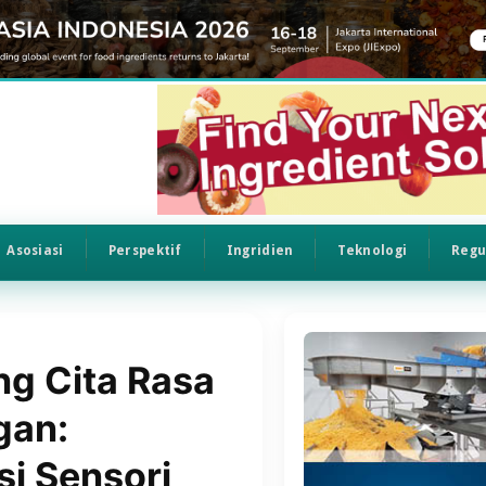
Asosiasi
Perspektif
Ingridien
Teknologi
Regu
g Cita Rasa
gan:
si Sensori