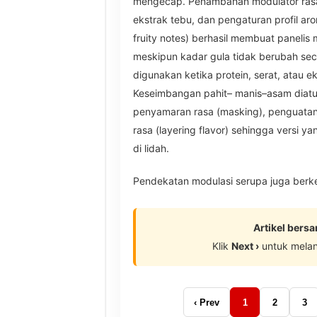
mengecap. Penambahan modulator rasa al
ekstrak tebu, dan pengaturan profil aro
fruity notes) berhasil membuat panelis 
meskipun kadar gula tidak berubah sec
digunakan ketika protein, serat, atau e
Keseimbangan pahit– manis–asam diatur
penyamaran rasa (masking), penguatan 
rasa (layering flavor) sehingga versi ya
di lidah.
Pendekatan modulasi serupa juga berk
Artikel bers
Klik
Next ›
untuk mela
‹ Prev
1
2
3