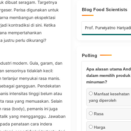
duk dibuat seragam. Targetnya
Blog Food Scientists
bergeser. Perisa digunakan untuk
warna membangun ekspektasi
di kontradiksi di sini. Ketika
Prof. Purwiyatno Hariyad
imana mempertahankan
justru perlu dikurangi?
Polling
dustri modern. Gula, garam, dan
Apa alasan utama And
n sensorinya tidaklah kecil:
dalam memilih produk
terlanjur menyukai rasa manis.
minuman?
 sebagai gangguan. Pendekatan
is intensitas tinggi belum atau
Manfaat kesehatan
yang diperoleh
ita rasa yang memuaskan. Selain
 rasa (body), pemanis ini juga
Rasa
etalik yang mengganggu. Jawaban
 pada penataan cara indera
Harga