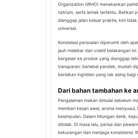
Organization (WHO) menekankan pemba
natrium, serta lemak tertentu. Bahkan 
dianggap jalan keluar praktis, kini tid
universal.
Konstelasi persoalan diperumit oleh s
jauh melebar dan volatil belakangan in
bergeser ke produk yang dianggap leb
transparan: berlabel pendek, mudah d
berisikan ingridien yang tak asing bag
Dari bahan tambahan ke a
Pengalaman makan dimulai sebelum ma
memberi kesan awal, aroma menyusul,
kesimpulan. Dalam hitungan detik, kepu
ditolak. Di masa lalu, perisa dan pewa
kekurangan dan menjaga konsistensi. 