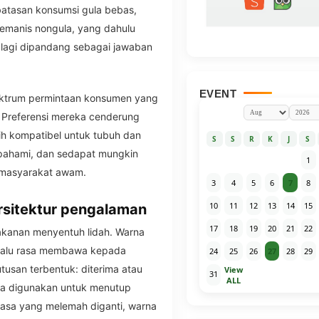
tasan konsumsi gula bebas,
pemanis nongula, yang dahulu
ak lagi dipandang sebagai jawaban
EVENT
pektrum permintaan konsumen yang
i. Preferensi mereka cenderung
ih kompatibel untuk tubuh dan
S
S
R
K
J
S
ipahami, dan sedapat mungkin
1
i masyarakat awam.
3
4
5
6
7
8
10
11
12
13
14
15
rsitektur pengalaman
17
18
19
20
21
22
kanan menyentuh lidah. Warna
 lalu rasa membawa kepada
24
25
26
27
28
29
tusan terbentuk: diterima atau
View
31
ALL
rna digunakan untuk menutup
Rasa yang melemah diganti, warna