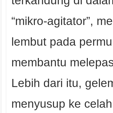
terkandung di dala
“mikro-agitator”, m
lembut pada permu
membantu melepaska
Lebih dari itu, ge
menyusup ke celah 