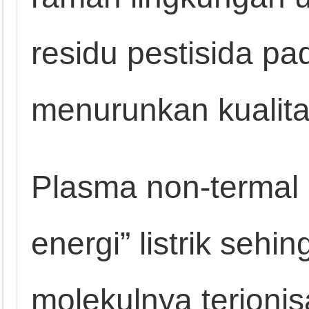
residu pestisida p
menurunkan kualit
Plasma non-termal 
energi” listrik sehi
molekulnya terioni