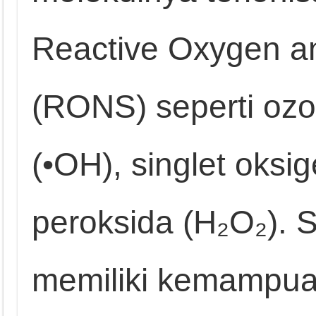
Reactive Oxygen a
(RONS) seperti ozon
(•OH), singlet oksi
peroksida (H₂O₂). Sp
memiliki kemampuan