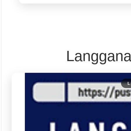
Langgana
L