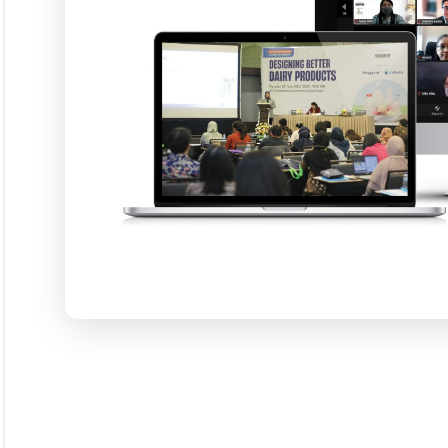
Langgana
L