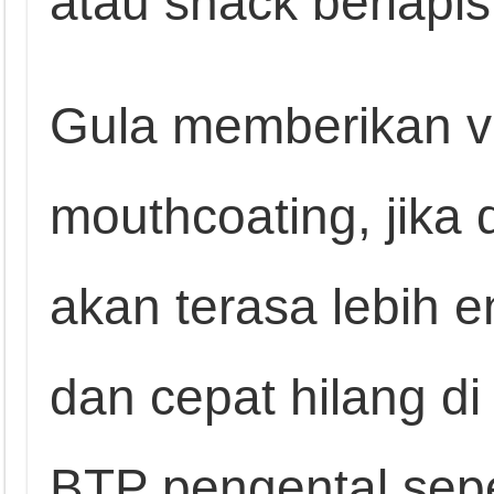
atau snack berlapis
Gula memberikan vi
mouthcoating, jika
akan terasa lebih e
dan cepat hilang d
BTP pengental sepe