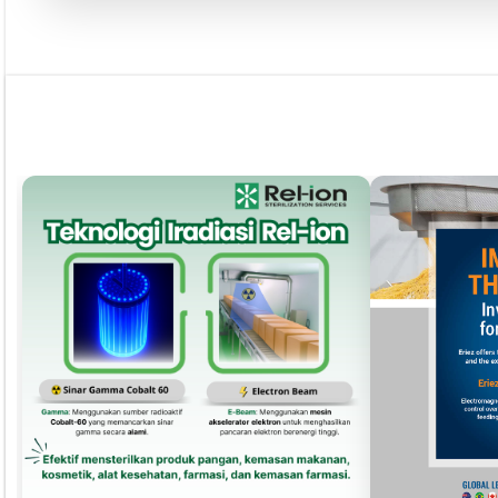
Pust
Dapatkan edisi & 
Kun