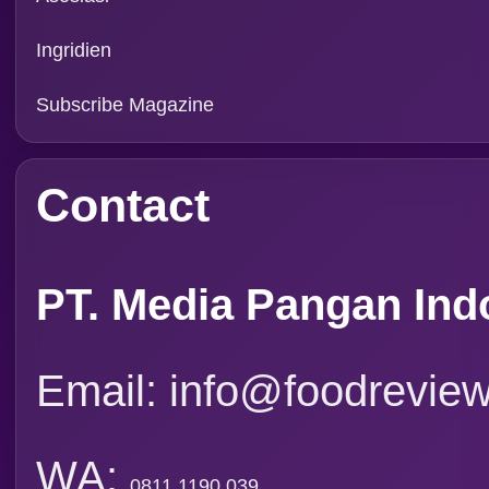
Rubrik
Event
Tapak Boga
Persepektif
Overview
Asosiasi
Ingridien