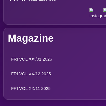
Subscribe Magazine
Contact
PT. Media Pangan Ind
Email: info@foodreview
WA:
0811 1190 039