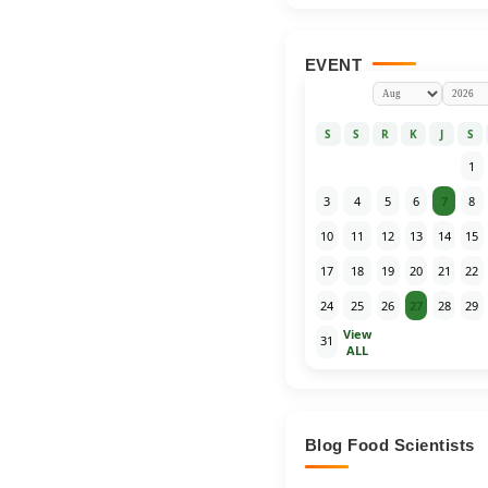
EVENT
S
S
R
K
J
S
1
3
4
5
6
7
8
10
11
12
13
14
15
17
18
19
20
21
22
24
25
26
27
28
29
View
31
ALL
Blog Food Scientists