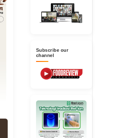
Subscribe our
channel
usantara Food & Hotel
Food Export Northeast
Pameran Food Hot
NFH) 2026
U.S. Seafood Siap
Indonesia Raih Su
Meriahkan Indo
Fisheries 2026 di
Indonesia