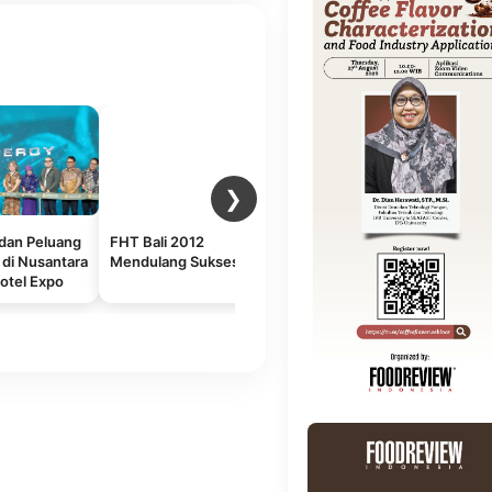
❯
dan Peluang
FHT Bali 2012
Food & Hospitality
N
 di Nusantara
Mendulang Sukses
Indonesia (FHI) Kembali
(
otel Expo
Hadir Tahun 2025,
Membangun Masa
Depan Industri Kuliner
dan Perhotelan
Berkelanjutan di
Indonesia