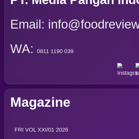
Persepektif
Overview
Asosiasi
Ingridien
Subscribe Magazine
Contact
PT. Media Pangan Ind