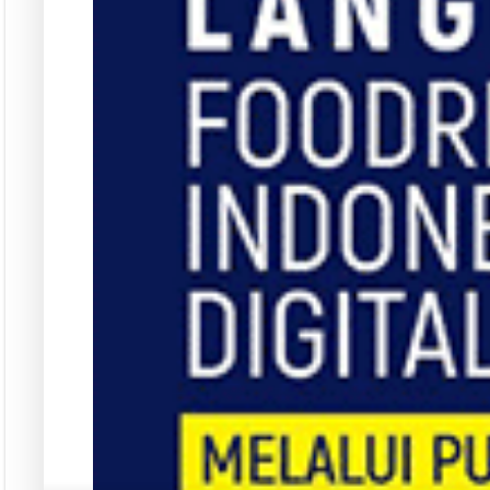
Langgana
L