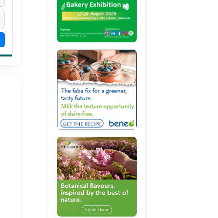
ANTANGAN 2026:
Indonesian Exotic
Akulturasi, Modern
eluruskan
Savory Flavor
dan Pengolahan K
iskonsepsi UPF untuk
Keranjang (Nian Ga
ransformasi Sistem
年糕) di Indonesia
angan Indonesia