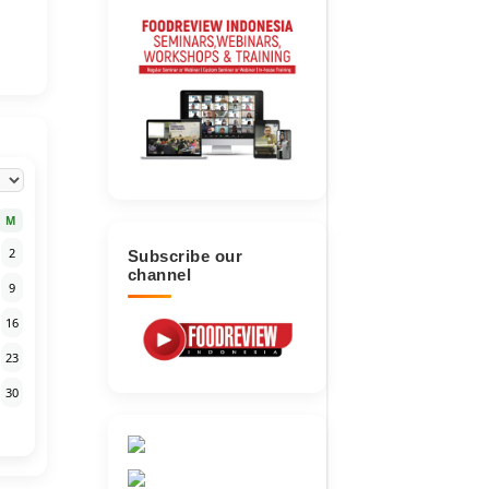
M
2
Subscribe our
channel
9
16
23
30