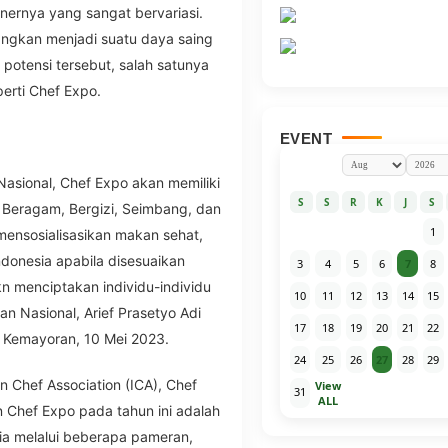
inernya yang sangat bervariasi.
angkan menjadi suatu daya saing
potensi tersebut, salah satunya
erti Chef Expo.
EVENT
sional, Chef Expo akan memiliki
S
S
R
K
J
S
g Beragam, Bergizi, Seimbang, dan
1
mensosialisasikan makan sehat,
donesia apabila disesuaikan
3
4
5
6
7
8
kn menciptakan individu-individu
10
11
12
13
14
15
an Nasional, Arief Prasetyo Adi
17
18
19
20
21
22
 Kemayoran, 10 Mei 2023.
24
25
26
27
28
29
n Chef Association (ICA), Chef
View
31
ALL
 Chef Expo pada tahun ini adalah
sia melalui beberapa pameran,