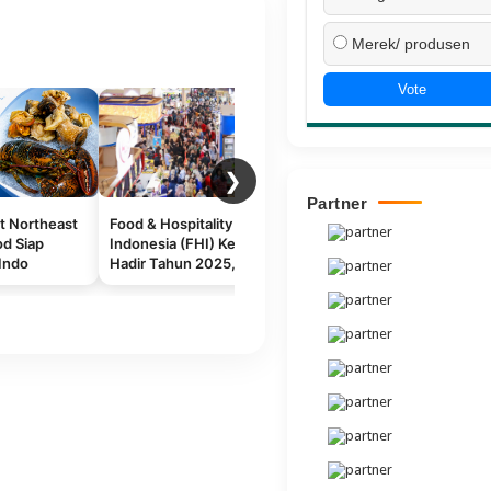
Merek/ produsen
Vote
❯
Partner
t Northeast
Food & Hospitality
Flavor Buah Eksotis dan
T
od Siap
Indonesia (FHI) Kembali
Aplikasinya
M
Indo
Hadir Tahun 2025,
M
026 di
Membangun Masa
T
Depan Industri Kuliner
P
dan Perhotelan
Berkelanjutan di
Indonesia