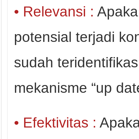
• Relevansi :
Apakah
potensial terjadi k
sudah teridentifika
mekanisme “up date”
• Efektivitas :
Apaka