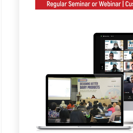
Langgana
L