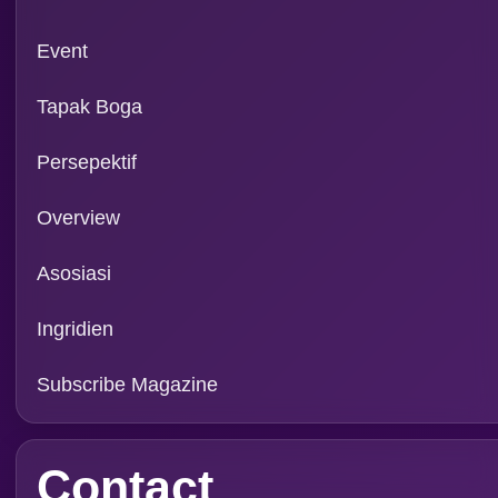
Email: info@foodreview
WA:
0811 1190 039
Magazine
FRI VOL XXI/01 2026
FRI VOL XX/12 2025