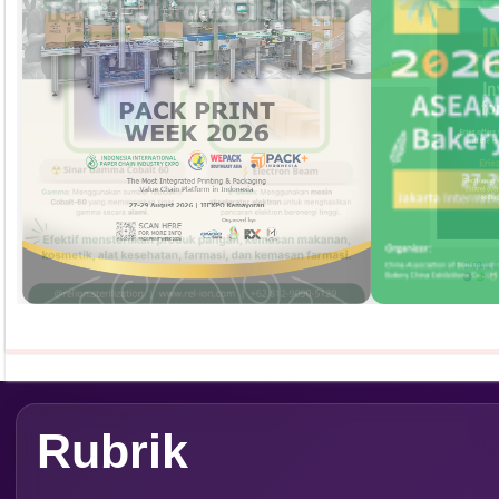
Persepektif
Overview
Asosiasi
Ingridien
Subscribe Magazine
Contact
PT. Media Pangan Ind