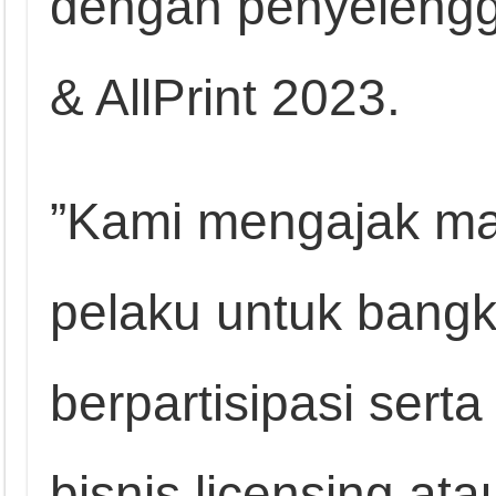
dengan penyelengg
& AllPrint 2023.
”Kami mengajak ma
pelaku untuk bangk
berpartisipasi sert
bisnis licensing ata