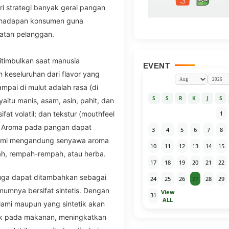
i strategi banyak gerai pangan
 hadapan konsumen guna
gatan pelanggan.
itimbulkan saat manusia
EVENT
eseluruhan dari flavor yang
mpai di mulut adalah rasa (di
S
S
R
K
J
S
aitu manis, asam, asin, pahit, dan
1
at volatil; dan tekstur (mouthfeel
k. Aroma pada pangan dapat
3
4
5
6
7
8
lami mengandung senyawa aroma
10
11
12
13
14
15
uah, rempah-rempah, atau herba.
17
18
19
20
21
22
juga dapat ditambahkan sebagai
24
25
26
27
28
29
mnya bersifat sintetis. Dengan
View
31
ALL
ami maupun yang sintetik akan
fik pada makanan, meningkatkan