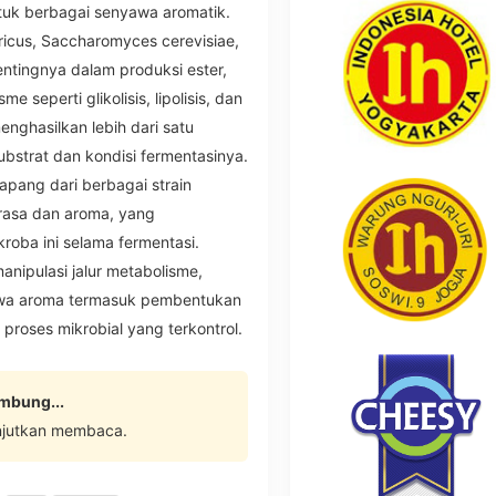
uk berbagai senyawa aromatik.
ricus, Saccharomyces cerevisiae,
entingnya dalam produksi ester,
e seperti glikolisis, lipolisis, dan
enghasilkan lebih dari satu
bstrat dan kondisi fermentasinya.
kapang dari berbagai strain
rasa dan aroma, yang
oba ini selama fermentasi.
anipulasi jalur metabolisme,
awa aroma termasuk pembentukan
proses mikrobial yang terkontrol.
ambung...
njutkan membaca.