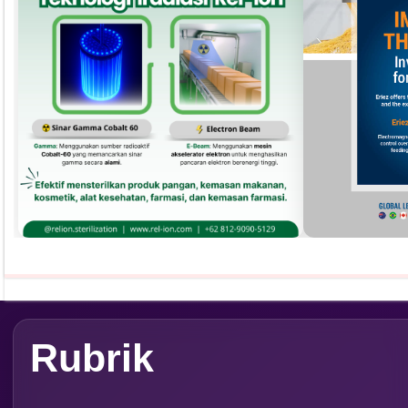
Pust
Dapatkan edisi & 
Kun