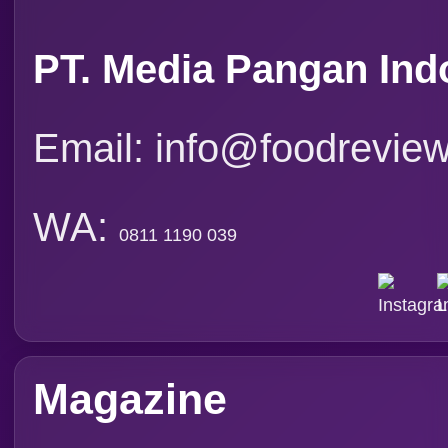
Tapak Boga
Persepektif
Overview
Asosiasi
Ingridien
Subscribe Magazine
Contact