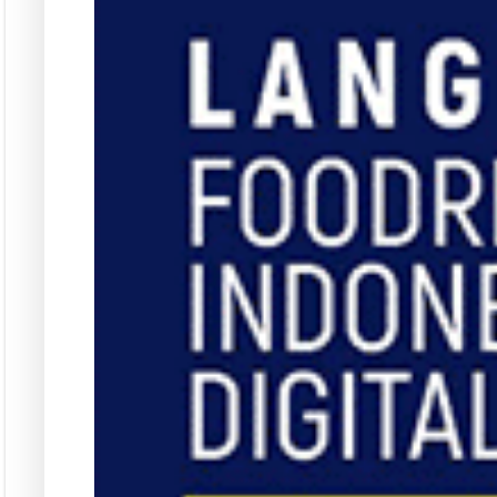
Langgana
L