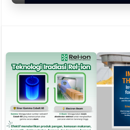
Pust
Dapatkan edisi & 
Kun