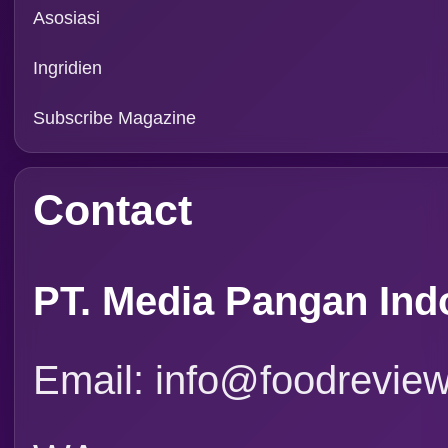
Rubrik
Event
Tapak Boga
Persepektif
Overview
Asosiasi