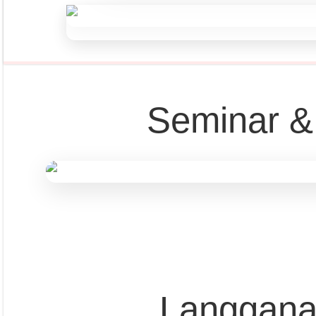
Seminar &
Pust
Langgana