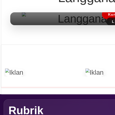
Dapatkan edisi & 
Kun
L
Rubrik