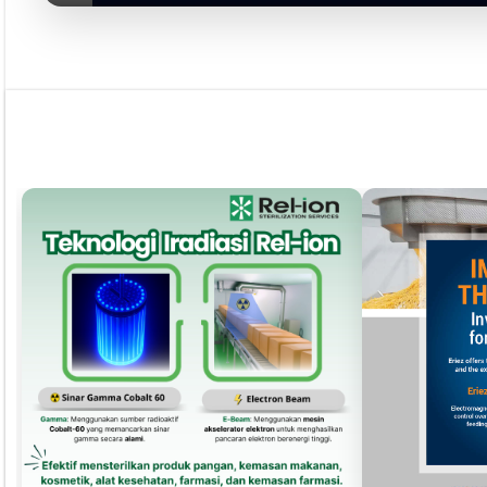
Pust
Dapatkan edisi & 
Kun