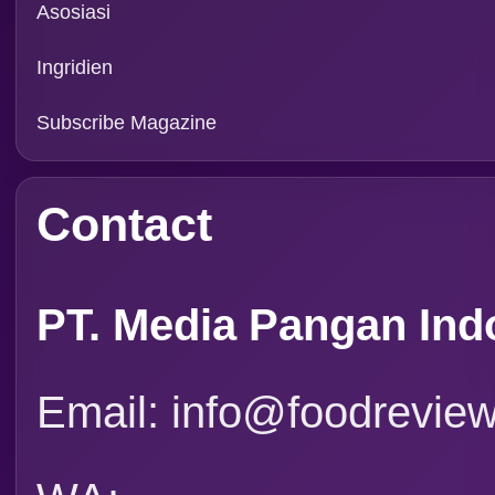
Rubrik
Event
Tapak Boga
Persepektif
Overview
Asosiasi