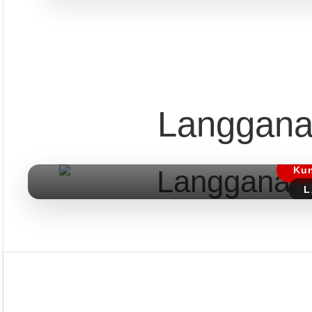
Pust
Langgana
Dapatkan edisi & 
Kun
L