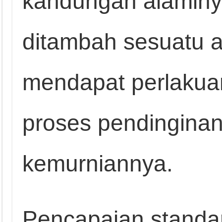
kandungan alaminya
ditambah sesuatu 
mendapat perlakua
proses pendingina
kemurniannya.
Pencapaian standar