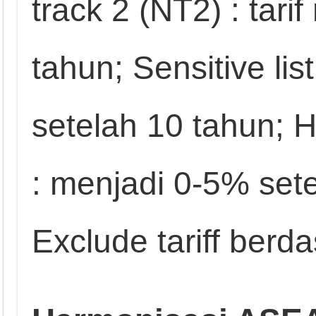
track 2 (NT2) : tari
tahun; Sensitive lis
setelah 10 tahun; H
: menjadi 0-5% set
Exclude tariff berd