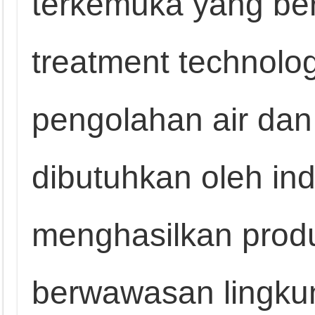
terkemuka yang ber
treatment technolo
pengolahan air dan
dibutuhkan oleh in
menghasilkan produ
berwawasan lingkun