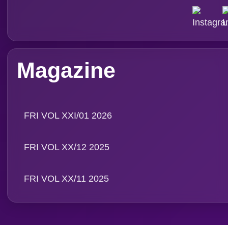
Subscribe Magazine
Contact
PT. Media Pangan Ind
Email: info@foodreview
WA:
0811 1190 039