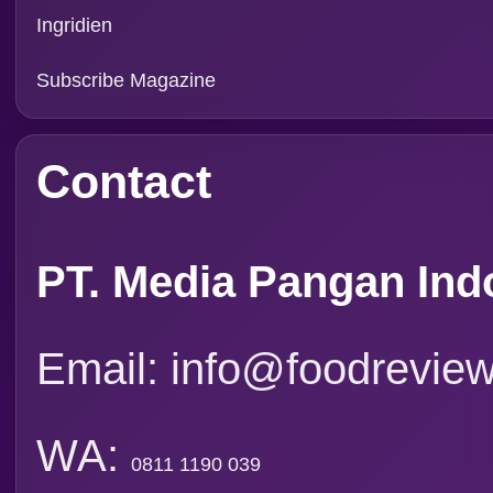
Rubrik
Event
Tapak Boga
Persepektif
Overview
Asosiasi
Ingridien