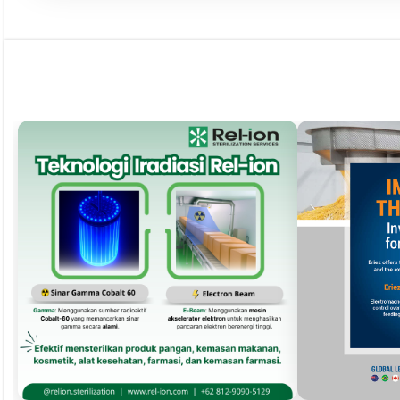
Pust
Dapatkan edisi & 
Kun