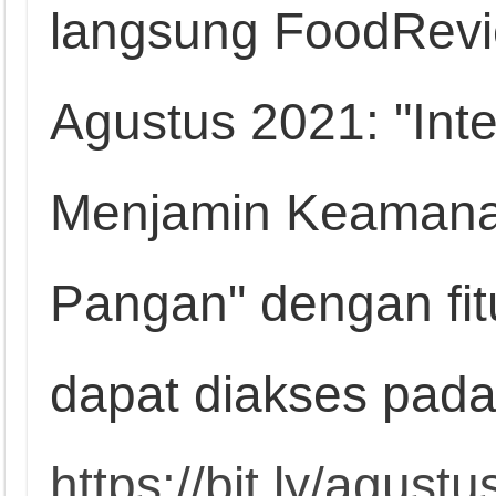
langsung FoodRevie
Agustus 2021: "Int
Menjamin Keamanan
Pangan" dengan fitur
dapat diakses pad
https://bit.ly/agust