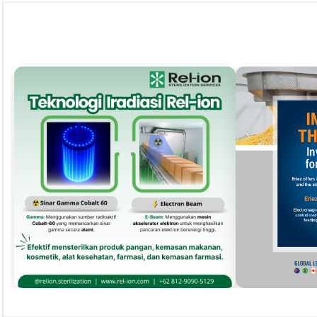
Pust
Dapatkan edisi & 
Kun