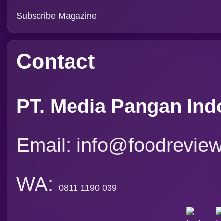
Rubrik
Event
Tapak Boga
Persepektif
Overview
Asosiasi
Ingridien
Subscribe Magazine