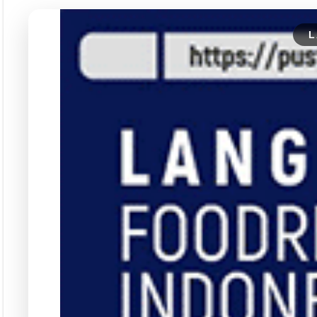
Langgana
L