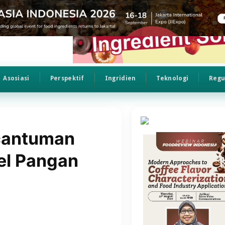
Asosiasi
Perspektif
Ingridien
Teknologi
Regu
cantuman
el Pangan