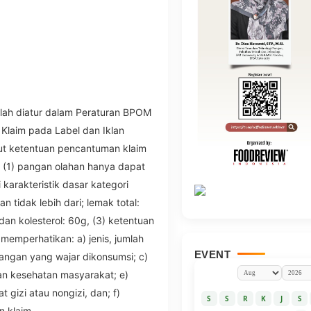
lah diatur dalam Peraturan BPOM
Klaim pada Label dan Iklan
ut ketentuan pencantuman klaim
: (1) pangan olahan hanya dapat
arakteristik dasar kategori
 tidak lebih dari; lemak total:
dan kolesterol: 60g, (3) ketentuan
emperhatikan: a) jenis, jumlah
EVENT
 pangan yang wajar dikonsumsi; c)
an kesehatan masyarakat; e)
gizi atau nongizi, dan; f)
S
S
R
K
J
S
 klaim.