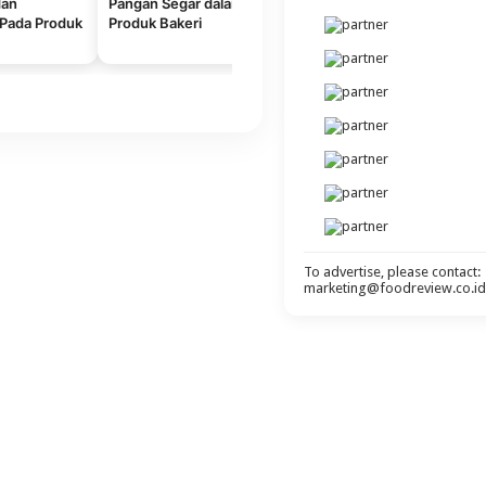
dan
Pangan Segar dalam
Persyaratan Klaim pada
S
Pada Produk
Produk Bakeri
Label Pangan Olahan
K
To advertise, please contact:
marketing@foodreview.co.id