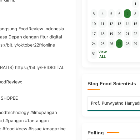
1
3
4
5
6
7
8
10
11
12
13
14
15
 langsung FoodReview Indonesia
17
18
19
20
21
22
asa Depan dengan fitur digital
24
25
26
27
28
29
s://bit.ly/oktober22frionline
View
31
ALL
GRATIS)
https://bit.ly/FRIDIGITAL
FoodReview:
Blog Food Scientists
 SHOPEE
Prof. Purwiyatno Hariyad
foodtechnology #ilmupangan
ood #pangan #tantangan
re #food #new #issue #magazine
Polling