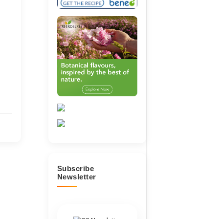
osialisasi Peraturan
Pencantuman Informasi
UPDATE REGULAS
epala BPOM
Alergen pada Produk
PANGAN BERKLAI
Pangan
Subscribe
Newsletter