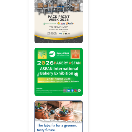
urut Bangga! Dunia
Schneider Electric dan
Tantangan Industr
ndustri Pangan
GAPMMI Berkolaborasi
Pangan Olahan 20
presiasi Gelar Doktor
Tingkatkan SDM Digital
ehormatan Hiroshima
Industri Pangan