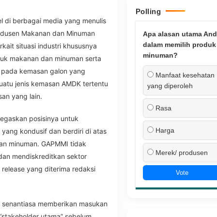
Polling
kel di berbagai media yang menulis
odusen Makanan dan Minuman
Apa alasan utama And
dalam memilih produk
ait situasi industri khususnya
minuman?
duk makanan dan minuman serta
 pada kemasan galon yang
Manfaat kesehatan
tu jenis kemasan AMDK tertentu
yang diperoleh
an yang lain.
Rasa
egaskan posisinya untuk
Harga
yang kondusif dan berdiri di atas
dan minuman. GAPMMI tidak
Merek/ produsen
 dan mendiskreditkan sektor
s release yang diterima redaksi
Vote
senantiasa memberikan masukan
“stakeholder utama” sebelum