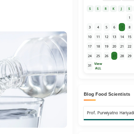
S
S
R
K
J
S
1
3
4
5
6
7
8
10
11
12
13
14
15
17
18
19
20
21
22
24
25
26
27
28
29
View
31
ALL
Blog Food Scientists
Prof. Purwiyatno Hariyad