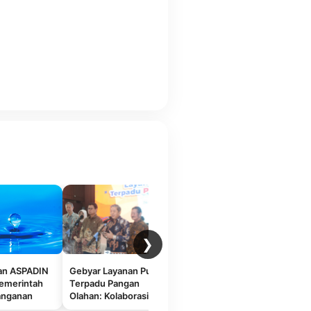
❯
n ASPADIN
Gebyar Layanan Publik
Analisis Pangan
T
Pemerintah
Terpadu Pangan
Modern: Pilar
I
anganan
Olahan: Kolaborasi
Kepercayaan Publik &
A
 Industri
GAPMMI-BPOM untuk
Daya Saing Industri
K