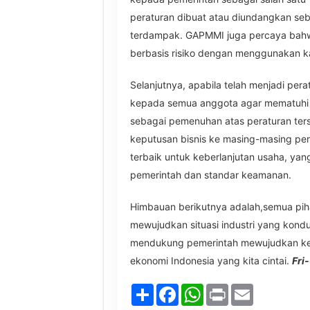
peraturan dibuat atau diundangkan seba
terdampak. GAPMMI juga percaya bahw
berbasis risiko dengan menggunakan ka
Selanjutnya, apabila telah menjadi p
kepada semua anggota agar mematuhi 
sebagai pemenuhan atas peraturan te
keputusan bisnis ke masing-masing pe
terbaik untuk keberlanjutan usaha, ya
pemerintah dan standar keamanan.
Himbauan berikutnya adalah,semua pih
mewujudkan situasi industri yang kon
mendukung pemerintah mewujudkan k
ekonomi Indonesia yang kita cintai.
Fri
Share
Facebook
WhatsApp
Print
Email