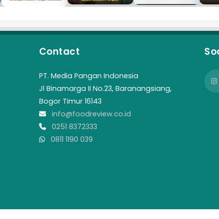
Contact
So
PT. Media Pangan Indonesia
Jl Binamarga II No.23, Baranangsiang,
Bogor Timur 16143
info@foodreview.co.id
0251 8372333
0811 1190 039