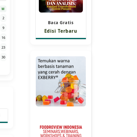
M
2
Baca Gratis
9
Edisi Terbaru
16
23
30
i