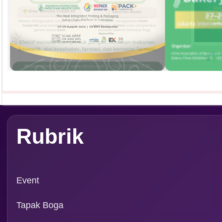
Ingridien
Subscribe Magazine
Contact
PT. Media Pangan Ind
Email: info@foodreview
WA:
0811 1190 039