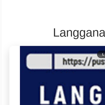
Pust
Dapatkan edisi & 
Kun