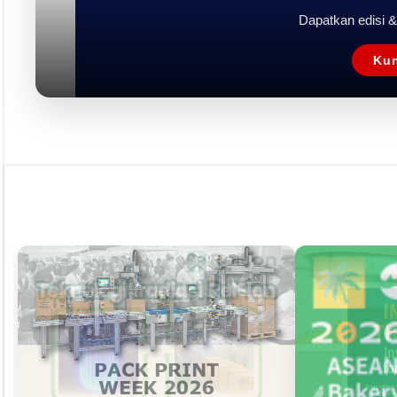
Rubrik
Event
Tapak Boga
Persepektif
Overview
Asosiasi